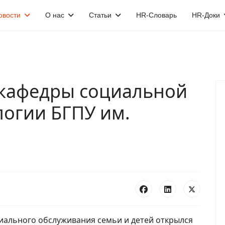
овости
О нас
Статьи
HR-Словарь
HR-Доки
 кафедры социальной
логии БГПУ им.
циального обслуживания семьи и детей открылся