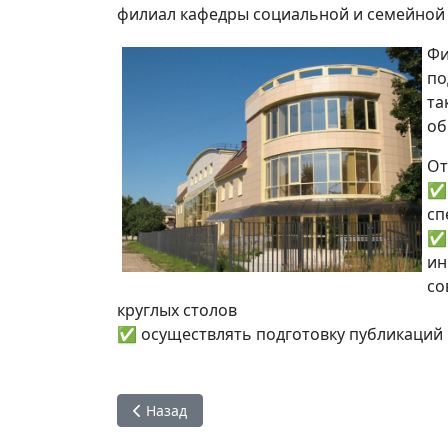
филиал кафедры социальной и семейной 
Фи
по
та
об
От
✅ 
сп
✅ 
ин
со
круглых столов
✅ осуществлять подготовку публикаций 
Предыдущий: Всемирный день безопасности 
Назад