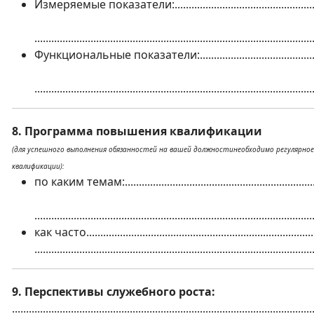
Измеряемые показатели:....................................................
...................................................................................................
Функциональные показатели:.............................................
...................................................................................................
8. Программа повышения квалификации
(для успешного выполнения обязанностей на вашей должностинеобходимо регулярно
квалификации):
по каким темам:.....................................................................
...................................................................................................
как часто..................................................................................
...................................................................................................
9. Перспективы служебного роста:
...........................................................................................................