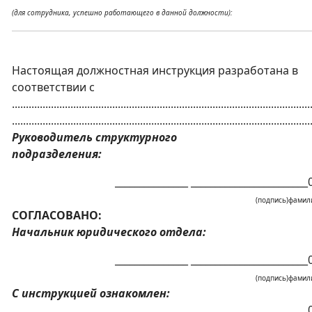
(для сотрудника, успешно работающего в данной должности):
Настоящая должностная инструкция разработана в
соответствии с
...........................................................................................................
...........................................................................................................
Руководитель структурного
подразделения:
_______________ ________________________
(подпись)фамил
СОГЛАСОВАНО:
Начальник юридического отдела:
_______________ ________________________
(подпись)фамил
С инструкцией ознакомлен:
_______________ ________________________